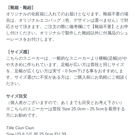
【
靴箱・靴紐
】
オリジナルの化粧箱に入れてのお届けとなります。靴箱不要の場
合は、オリジナルエコバッグ（色、デザインは選べません）で対
応させて頂きます。ご注文の際に備考欄にて【靴箱不要】とお申
し付けください。オリジナルで製作した靴紐以外に付属品のシュ
ーレースをお付けします。
【
サイズ感
】
こちらのスニーカーは、一般的なスニーカーより横幅(足幅)がや
や大きめに作られています。足幅が広い方は普段と同じサイズ
を、足幅が広くない方は実寸－0.5cm下げる事をおすすめしま
す。サイズ選びに不安がある方は、ご購入前にお気軽にご相談く
ださい。
サイズ目安
（個人差がございますので、あくまでも目安とお考え下さい）
※こちらのスニーカーは普段 Size 25.0cm～25.5cmを着用する
方にお勧めです。
Title
Ciuri Ciuri
Size
US 6 1/2 JP 25.0cm EU 39