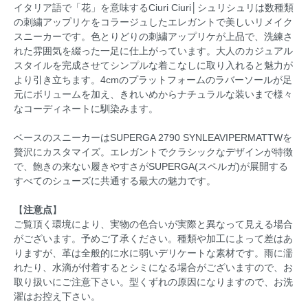
イタリア語で「花」を意味するCiuri Ciuri│シュリシュリは数種類
の刺繍アップリケをコラージュしたエレガントで美しいリメイク
スニーカーです。色とりどりの刺繍アップリケが上品で、洗練さ
れた雰囲気を綴った一足に仕上がっています。大人のカジュアル
スタイルを完成させてシンプルな着こなしに取り入れると魅力が
より引き立ちます。4cmのプラットフォームのラバーソールが足
元にボリュームを加え、きれいめからナチュラルな装いまで様々
なコーディネートに馴染みます。
ベースのスニーカーはSUPERGA 2790 SYNLEAVIPERMATTWを
贅沢にカスタマイズ。エレガントでクラシックなデザインが特徴
で、飽きの来ない履きやすさがSUPERGA(スペルガ)が展開する
すべてのシューズに共通する最大の魅力です。
【
注意点
】
ご覧頂く環境により、実物の色合いが実際と異なって見える場合
がございます。予めご了承ください。種類や加工によって差はあ
りますが、革は全般的に水に弱いデリケートな素材です。雨に濡
れたり、水滴が付着するとシミになる場合がございますので、お
取り扱いにご注意下さい。型くずれの原因になりますので、お洗
濯はお控え下さい。