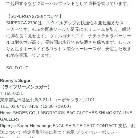
て起用するなどグローバルブランドとして成長を続けています。
【SUPERGA 2790について】
SUPERGA 2790は、スタイルアップと快適性を兼ね備えたスニ
ーカーです。4cmの厚底ソールが足元にボリュームを加え、瞬時
に脚を長く見せます。ヴァルガナイズド・ナチュラルラバーソー
ルは耐久性が高く、長時間の歩行でも快適さを保ちます。しっか
りと足をホールドするコットン製シューレースが、安定した履き
心地を実現しています。
SOLD OUT
Ripery's Sugar
（ライプリーズシュガー）
〒155-0031
東京都世田谷区北沢3-21-1 コーポサンライズ101
TEL: 03-6407-8436（12:00〜19:00）
Home
SHOES
COLLABORATION
BAG
CLOTHES
SHIMOKITA LINE
GALLERY
Ripery's Sugar Homepage
ENGLISH SITE
CART
CONTACT
支払・配
送について
特定商取引法に基づく表示
プライバシーポリシー