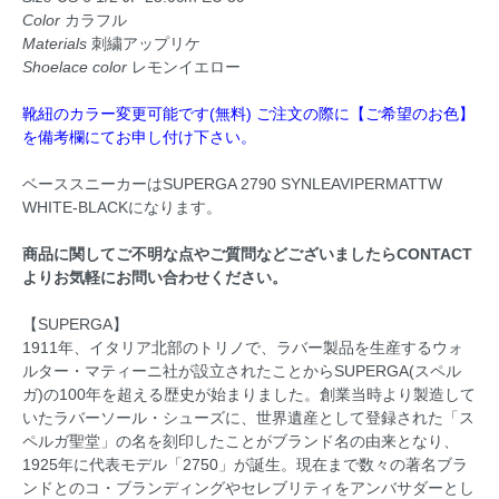
Color
カラフル
Materials
刺繍アップリケ
Shoelace color
レモンイエロー
靴紐のカラー変更可能です(無料) ご注文の際に【ご希望のお色】
を備考欄にてお申し付け下さい。
ベーススニーカーはSUPERGA 2790 SYNLEAVIPERMATTW
WHITE-BLACKになります。
商品に関してご不明な点やご質問などございましたら
CONTACT
よりお気軽にお問い合わせください。
【SUPERGA】
1911年、イタリア北部のトリノで、ラバー製品を生産するウォ
ルター・マティーニ社が設立されたことからSUPERGA(スペル
ガ)の100年を超える歴史が始まりました。創業当時より製造して
いたラバーソール・シューズに、世界遺産として登録された「ス
ペルガ聖堂」の名を刻印したことがブランド名の由来となり、
1925年に代表モデル「2750」が誕生。現在まで数々の著名ブラ
ンドとのコ・ブランディングやセレブリティをアンバサダーとし